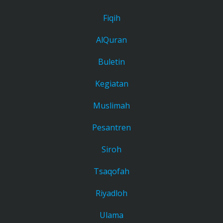
Fiqih
AlQuran
Buletin
Kegiatan
Muslimah
Pesantren
Siroh
Tsaqofah
Riyadloh
Ulama