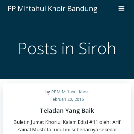
Skip
PP Miftahul Khoir Bandung
to
content
Posts in Siroh
by
PPM Miftahul Khoir
Februari 20, 2016
Teladan Yang Baik
Buletin Jumat Khoriul Kalam Edisi #11 oleh : Arif
Zainal Mustofa Judul ini sebenarnya sekedar