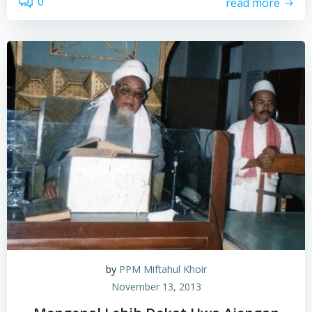
0
read more
by
PPM Miftahul Khoir
November 13, 2013