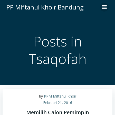
Skip
PP Miftahul Khoir Bandung
to
content
Posts in
Tsaqofah
by
PPM Miftahul Khoir
Februari 21, 2016
Memilih Calon Pemimpin