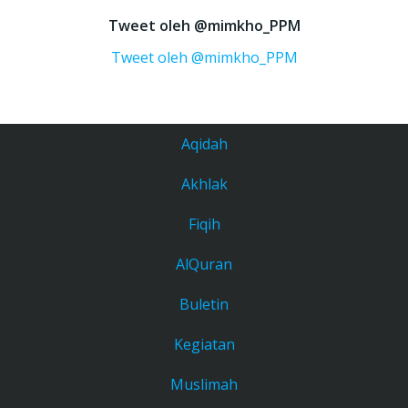
Tweet oleh @mimkho_PPM
Tweet oleh @mimkho_PPM
Aqidah
Akhlak
Fiqih
AlQuran
Buletin
Kegiatan
Muslimah