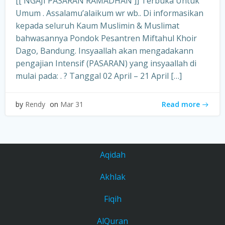
[[ NGAJI PASARAN RAMADHAN ]] Terbuka Untuk
Umum . Assalamu’alaikum wr wb.. Di informasikan
kepada seluruh Kaum Muslimin & Muslimat
bahwasannya Pondok Pesantren Miftahul Khoir
Dago, Bandung. Insyaallah akan mengadakann
pengajian Intensif (PASARAN) yang insyaallah di
mulai pada: . ? Tanggal 02 April – 21 April […]
Read more
by
Rendy
on
Mar 31
Aqidah
Akhlak
Fiqih
AlQuran