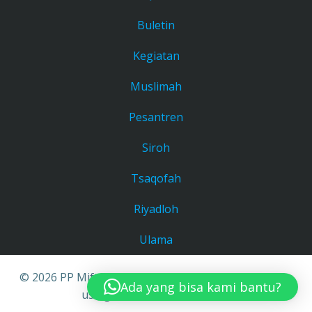
Buletin
Kegiatan
Muslimah
Pesantren
Siroh
Tsaqofah
Riyadloh
Ulama
© 2026 PP Miftahul Khoir Bandung. Created for free
Ada yang bisa kami bantu?
using WordPress and
Colibri