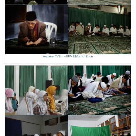
Kegiatan Ta’lim – PPM Miftahul Khoir