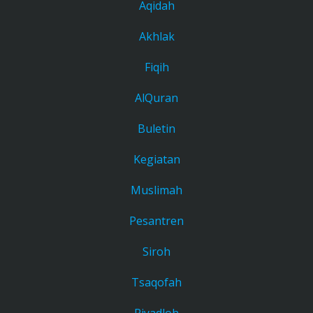
Aqidah
Akhlak
Fiqih
AlQuran
Buletin
Kegiatan
Muslimah
Pesantren
Siroh
Tsaqofah