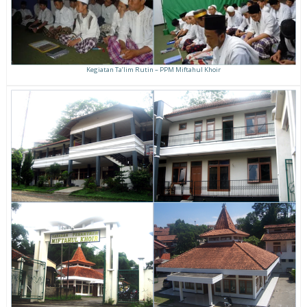
Kegiatan Ta’lim Rutin – PPM Miftahul Khoir