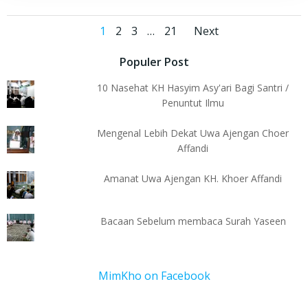
Posts
Posts
Page
Page
Page
Page
1
2
3
…
21
Next
navigation
navigati
Populer Post
10 Nasehat KH Hasyim Asy'ari Bagi Santri /
Penuntut Ilmu
Mengenal Lebih Dekat Uwa Ajengan Choer
Affandi
Amanat Uwa Ajengan KH. Khoer Affandi
Bacaan Sebelum membaca Surah Yaseen
MimKho on Facebook