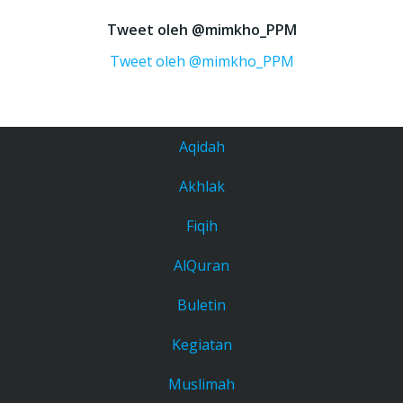
Tweet oleh @mimkho_PPM
Tweet oleh @mimkho_PPM
Aqidah
Akhlak
Fiqih
AlQuran
Buletin
Kegiatan
Muslimah