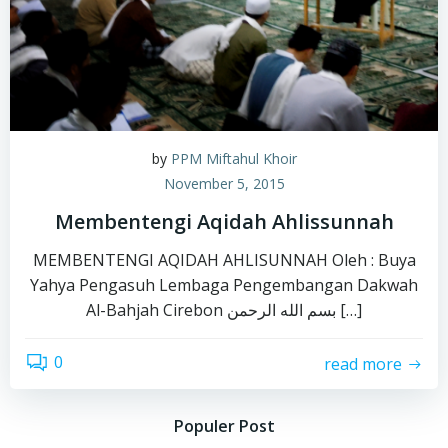
by
PPM Miftahul Khoir
November 5, 2015
Membentengi Aqidah Ahlissunnah
MEMBENTENGI AQIDAH AHLISUNNAH Oleh : Buya
Yahya Pengasuh Lembaga Pengembangan Dakwah
Al-Bahjah Cirebon بسم الله الرحمن […]
0
read more
Populer Post