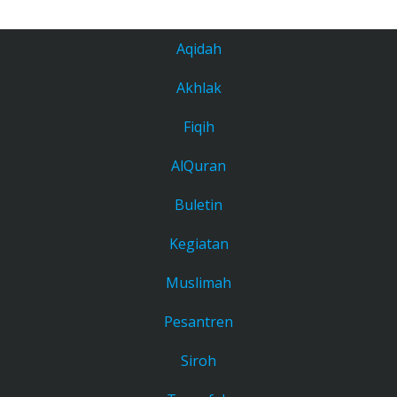
Aqidah
Akhlak
Fiqih
AlQuran
Buletin
Kegiatan
Muslimah
Pesantren
Siroh