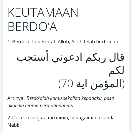
KEUTAMAAN
BERDO’A
1. Berdo’a itu perintah Alloh, Alloh telah berfirman :
قال ربكم ادعوني أستجب
لكم
(المؤمن اية 70)
Artinya :
Berdo’alah kamu sekalian kepadaku, pasti
akan ku terima permohonanmu.
2. Do’a itu senjata mu’minin, sebagaimana sabda
Nabi: