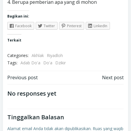
4. Berupa pemberian apa yang di mohon
Bagikan ini:
Facebook
Twitter
Pinterest
LinkedIn
Terkait
Categories:
Akhlak
Riyadloh
Tags:
Adab Do'a
Do'a
Dzikir
Navigasi
Navigasi
Previous post
Next post
pos
pos
No responses yet
Tinggalkan Balasan
Alamat email Anda tidak akan dipublikasikan.
Ruas yang wajib