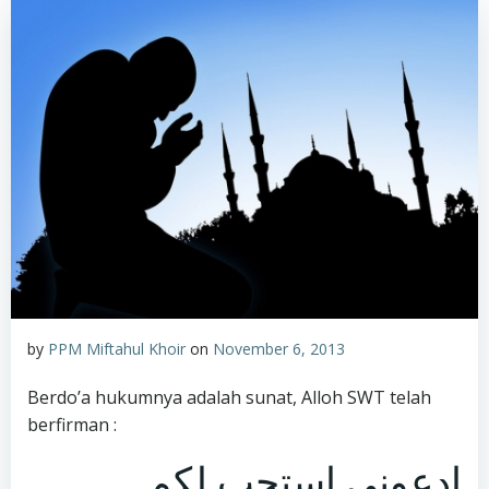
by
PPM Miftahul Khoir
on
November 6, 2013
Berdo’a hukumnya adalah sunat, Alloh SWT telah
berfirman :
ادعوني استجب لكم