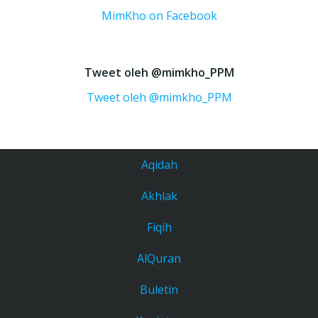
MimKho on Facebook
Tweet oleh @mimkho_PPM
Tweet oleh @mimkho_PPM
Aqidah
Akhlak
Fiqih
AlQuran
Buletin