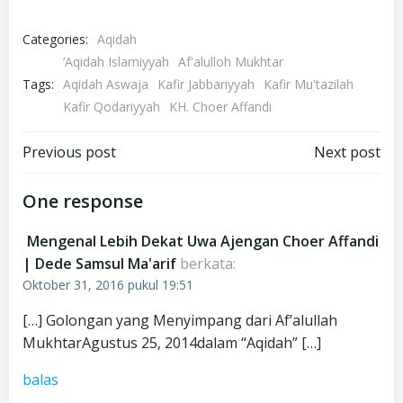
Categories:
Aqidah
‘Aqidah Islamiyyah
Af'alulloh Mukhtar
Tags:
Aqidah Aswaja
Kafir Jabbariyyah
Kafir Mu'tazilah
Kafir Qodariyyah
KH. Choer Affandi
Navigasi
Navigasi
Previous post
Next post
pos
pos
One response
Mengenal Lebih Dekat Uwa Ajengan Choer Affandi
| Dede Samsul Ma'arif
berkata:
Oktober 31, 2016 pukul 19:51
[…] Golongan yang Menyimpang dari Af’alullah
MukhtarAgustus 25, 2014dalam “Aqidah” […]
balas