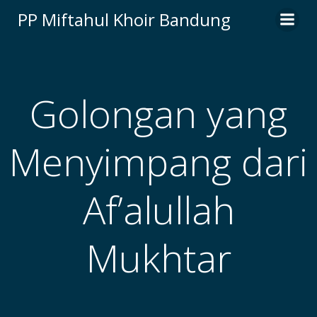
Skip
PP Miftahul Khoir Bandung
to
content
Golongan yang
Menyimpang dari
Af’alullah
Mukhtar