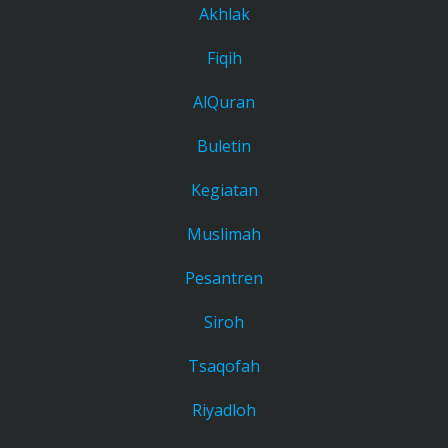
Akhlak
Fiqih
AlQuran
Buletin
Kegiatan
Muslimah
Pesantren
Siroh
Tsaqofah
Riyadloh