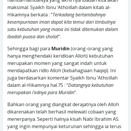
hamba-hambaNya yang akhirnya ibadah kita akan
maksimal. Syaikh Ibnu ‘Athoillah dalam kitab al-
Hikamnya berkata : “
Terkadang bertambahnya
kesempurnaan iman dapat kita temui dari timbulnya
satu kebutuhan yang mana ini tidak ditemukan dalam
ibadah puasa dan sholat
“.
Sehingga bagi para
Muridin
(orang-orang yang
hanya menghendaki keridloan Alloh) kebutuhan
merupakan momen yang sangat indah untuk
mendapatkan ridlo Alloh (kebahagiaan haqiqi). Ini
juga berdasarkan komentar Syaikh Ibnu ‘Athoillah
dalam al-Hikamnya hal.75 : “
Datangnya kebutuhan
merupakan i’ednya para Muridin
“.
Bahkan orang yang diangkat derajatnya oleh Alloh
dikarenakan telah berhasil melewati cobaan yang
menerpanya. Seperti halnya kisah Nabi Ibrahim AS.
yang ingin mempunyai keturunan sehingga ia terus