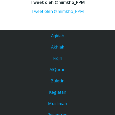
Tweet oleh @mimkho_PPM
Tweet oleh @mimkho_PPM
Aqidah
Akhlak
Fiqih
AlQuran
Buletin
Kegiatan
Muslimah
Pesantren