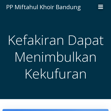
Skip
PP Miftahul Khoir Bandung
to
content
Kefakiran Dapat
Menimbulkan
Kekufuran