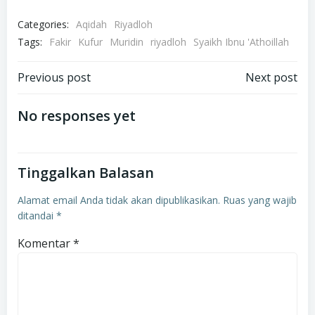
Categories:
Aqidah
Riyadloh
Tags:
Fakir
Kufur
Muridin
riyadloh
Syaikh Ibnu 'Athoillah
Navigasi
Navigasi
Previous post
Next post
pos
pos
No responses yet
Tinggalkan Balasan
Alamat email Anda tidak akan dipublikasikan.
Ruas yang wajib
ditandai
*
Komentar
*