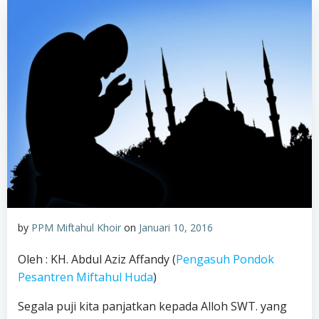
by
PPM Miftahul Khoir
on
Januari 10, 2016
Oleh : KH. Abdul Aziz Affandy (
Pengasuh Pondok
Pesantren Miftahul Huda
)
Segala puji kita panjatkan kepada Alloh SWT. yang