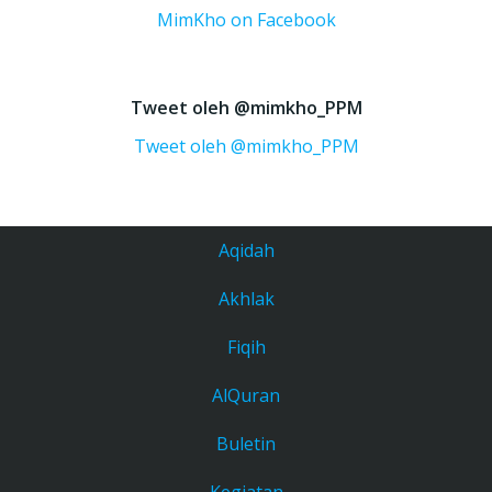
MimKho on Facebook
Tweet oleh @mimkho_PPM
Tweet oleh @mimkho_PPM
Aqidah
Akhlak
Fiqih
AlQuran
Buletin