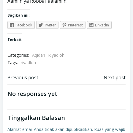
Aamiin ya Robbal ‘aalamiin.
Bagikan ini:
Facebook
Twitter
Pinterest
LinkedIn
Terkait
Categories:
Aqidah
Riyadloh
Tags:
riyadloh
Navigasi
Navigasi
Previous post
Next post
pos
pos
No responses yet
Tinggalkan Balasan
Alamat email Anda tidak akan dipublikasikan.
Ruas yang wajib