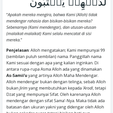
لَدَيۡهِمۡ يَكۡتُبُونَ
“
Apakah mereka mengira, bahwa Kami (Alloh) tidak
mendengar rahasia dan bisikan-bisikan mereka?
Sebenarnya (Kami mendengar), dan utusan-utusan
(malaikat-malaikat) Kami selalu mencatat di sisi
mereka.
”
Penjelasan
: Alloh mengatakan; Kami mempunyai 99
(sembilan puluh sembilan) nama. Panggillah nama
Kami sesuai dengan apa yang kalian inginkan. Di
antara rupa-rupa Asma Alloh ada yang dinamakan
As-Samii’u
yang artinya Alloh Maha Mendengar.
Alloh mendengar bukan dengan telinga, sebab Alloh
bukan
Jirim
yang membutuhkan kepada
‘Arodl
, tetapi
Dzat yang mempunyai Sifat. Oleh karenanya Alloh
mendengar dengan sifat Sama’-Nya. Maka tidak ada
batasan dan ukuran yakni yang didengar oleh Alloh