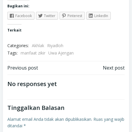
Bagikan ini:
Facebook
Twitter
Pinterest
LinkedIn
Terkait
Categories:
Akhlak
Riyadloh
Tags:
manfaat zikir
Uwa Ajengan
Navigasi
Navigasi
Previous post
Next post
pos
pos
No responses yet
Tinggalkan Balasan
Alamat email Anda tidak akan dipublikasikan.
Ruas yang wajib
ditandai
*