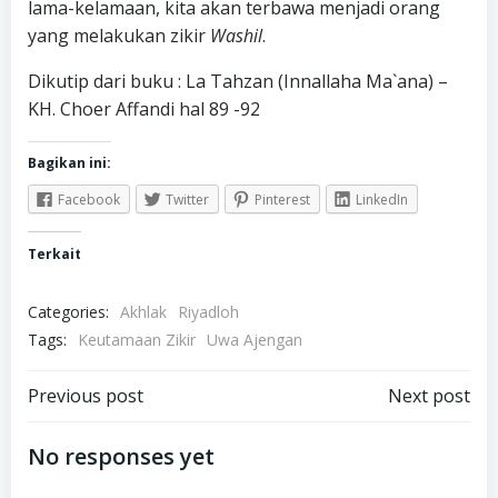
lama-kelamaan, kita akan terbawa menjadi orang
yang melakukan zikir
Washil
.
Dikutip dari buku : La Tahzan (Innallaha Ma`ana) –
KH. Choer Affandi hal 89 -92
Bagikan ini:
Facebook
Twitter
Pinterest
LinkedIn
Terkait
Categories:
Akhlak
Riyadloh
Tags:
Keutamaan Zikir
Uwa Ajengan
Navigasi
Navigasi
Previous post
Next post
pos
pos
No responses yet