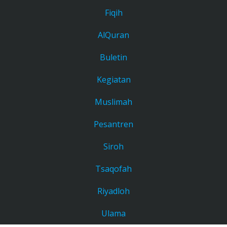
Fiqih
AlQuran
Buletin
Kegiatan
Muslimah
Pesantren
Siroh
Tsaqofah
Riyadloh
Ulama