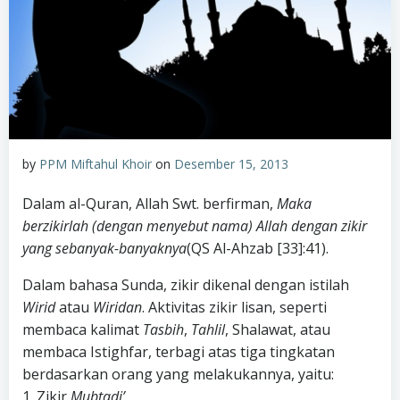
by
PPM Miftahul Khoir
on
Desember 15, 2013
Dalam al-Quran, Allah Swt. berfirman,
Maka
berzikirlah (dengan menyebut nama) Allah dengan zikir
yang sebanyak-banyaknya
(QS Al-Ahzab [33]:41).
Dalam bahasa Sunda, zikir dikenal dengan istilah
Wirid
atau
Wiridan
. Aktivitas zikir lisan, seperti
membaca kalimat
Tasbih
,
Tahlil
, Shalawat, atau
membaca Istighfar, terbagi atas tiga tingkatan
berdasarkan orang yang melakukannya, yaitu:
1. Zikir
Mubtadi’