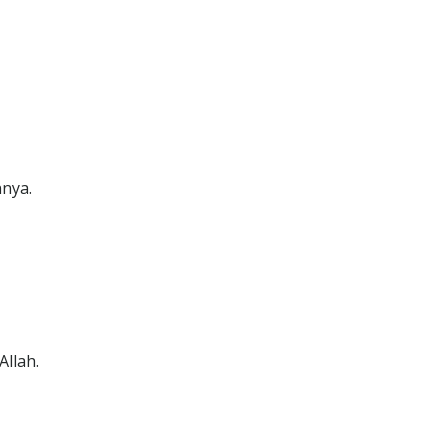
nya.
llah.