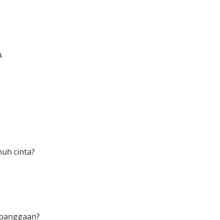
.
uh cinta?
ebanggaan?