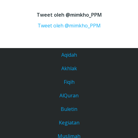
Tweet oleh @mimkho_PPM
Tweet oleh @mimkho_PPM
Aqidah
Akhlak
Fiqih
AlQuran
Buletin
Kegiatan
Muslimah