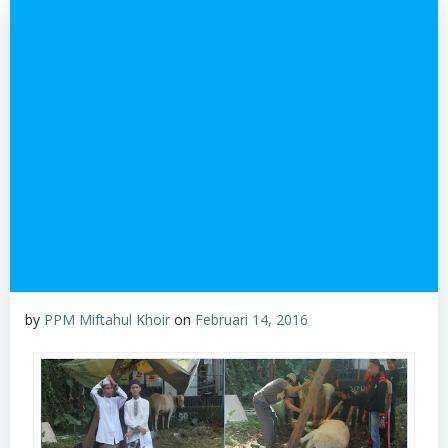
by
PPM Miftahul Khoir
on
Februari 14, 2016