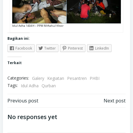
Idul Adha 1434 H – PPM Miftahul Khoir
Bagikan ini:
Facebook
Twitter
Pinterest
LinkedIn
Terkait
Categories:
Galery
Kegiatan
Pesantren
PHBI
Tags:
Idul Adha
Qurban
Navigasi
Navigasi
Previous post
Next post
pos
pos
No responses yet