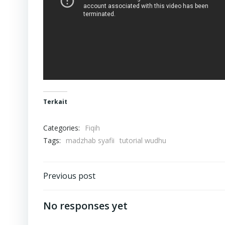
Terkait
Categories:
Fiqih
Tags:
madzhab syafii
tutorial wudhu
Navigasi
Previous post
pos
No responses yet