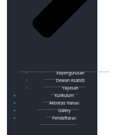
Kepengurusan
Dewan Asatidz
Yayasan
Kurikulum
Aktivitas Harian
Galery
Pendaftaran