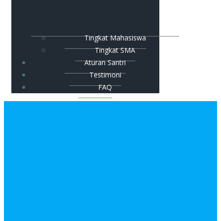
Tingkat Mahasiswa
Tingkat SMA
Aturan Santri
Testimoni
FAQ