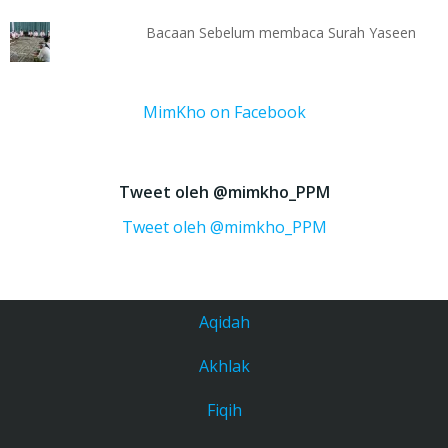
Bacaan Sebelum membaca Surah Yaseen
MimKho on Facebook
Tweet oleh @mimkho_PPM
Tweet oleh @mimkho_PPM
Aqidah
Akhlak
Fiqih