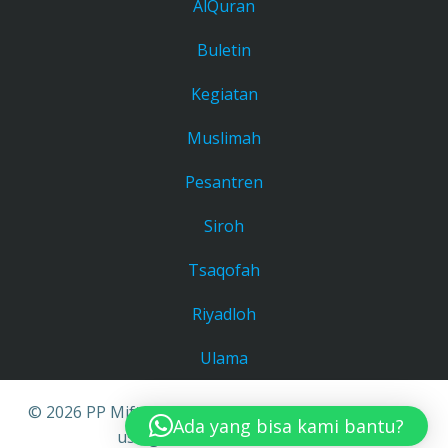
AlQuran
Buletin
Kegiatan
Muslimah
Pesantren
Siroh
Tsaqofah
Riyadloh
Ulama
© 2026 PP Miftahul Khoir Bandung. Created for free
Ada yang bisa kami bantu?
using WordPress and
Colibri