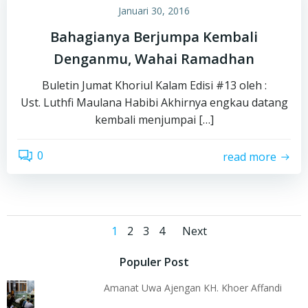
Januari 30, 2016
Bahagianya Berjumpa Kembali
Denganmu, Wahai Ramadhan
Buletin Jumat Khoriul Kalam Edisi #13 oleh :
Ust. Luthfi Maulana Habibi Akhirnya engkau datang
kembali menjumpai […]
0
read more
Posts
Posts
Page
Page
Page
Page
1
2
3
4
Next
navigation
navigatio
Populer Post
Amanat Uwa Ajengan KH. Khoer Affandi