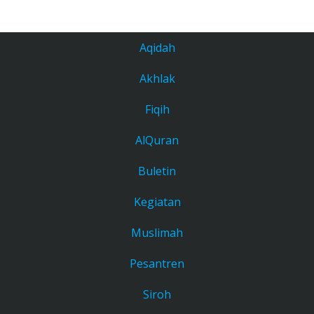
Aqidah
Akhlak
Fiqih
AlQuran
Buletin
Kegiatan
Muslimah
Pesantren
Siroh